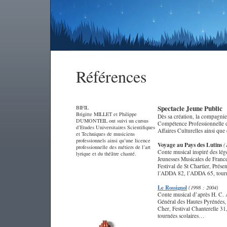
Références
Spectacle Jeune Public
BIFIL
Brigitte MILLET et Philippe
Dès sa création, la compagnie 
DUMONTEIL ont suivi un cursus
Compétence Professionnelle d
d’Etudes Universitaires Scientifiques
Affaires Culturelles ainsi q
et Techniques de musiciens
professionnels
ainsi qu’une licence
Voyage au Pays des Lutins
(
professionnelle des métiers de l’art
Conte musical inspiré des lé
lyrique et du théâtre chanté.
Jeunesses Musicales de France
Festival de St Chartier, Prése
l’ADDA 82, l’ADDA 65, tourn
Le Rossignol
(1998 ; 2004)
Conte musical d’après H. C. 
Général des Hautes Pyrénées, 
Cher, Festival Chanterelle 31
tournées scolaires…