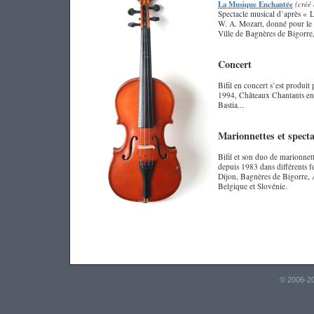
La Musique Enchantée
(créé 
Spectacle musical d’après « 
W. A. Mozart,
donné pour le 
Ville de Bagnères de Bigorre
Concert
Bifil en concert s’est produ
1994, Châteaux Chantants en 
Bastia...
Marionnettes et specta
Bifil et son duo de marionne
depuis 1983 dans différents fe
Dijon, Bagnères de Bigorre, A
Belgique et Slovénie.
© 2006-20